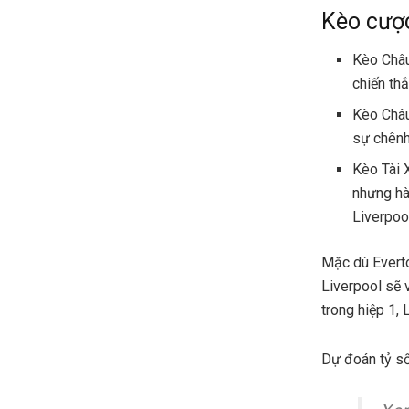
Kèo cượ
Kèo Châu
chiến th
Kèo Châu
sự chênh
Kèo Tài X
nhưng hà
Liverpool
Mặc dù Everto
Liverpool sẽ 
trong hiệp 1, 
Dự đoán tỷ s