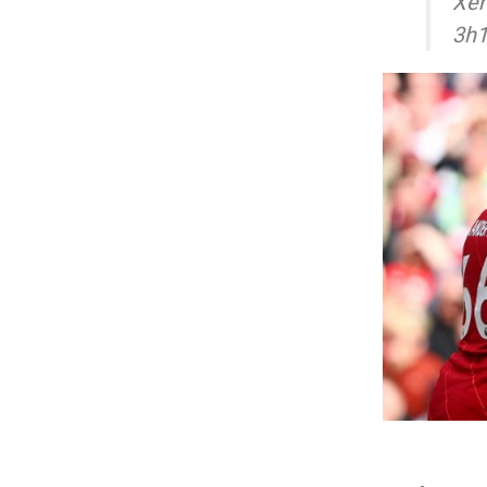
Xe
3h1