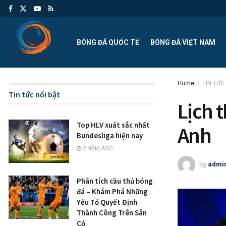
BÓNG ĐÁ QUỐC TẾ
BÓNG ĐÁ VIỆT NAM
Home
TIN TỨC
Tin tức nổi bật
Lịch 
Top HLV xuất sắc nhất
Anh
Bundesliga hiện nay
2 NĂM AGO
by
admi
Phân tích cầu thủ bóng
đá – Khám Phá Những
Yếu Tố Quyết Định
Thành Công Trên Sân
Cỏ