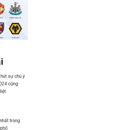
i
 hút sự chú ý
2024 cũng
iệt.
nhất trong
 phố