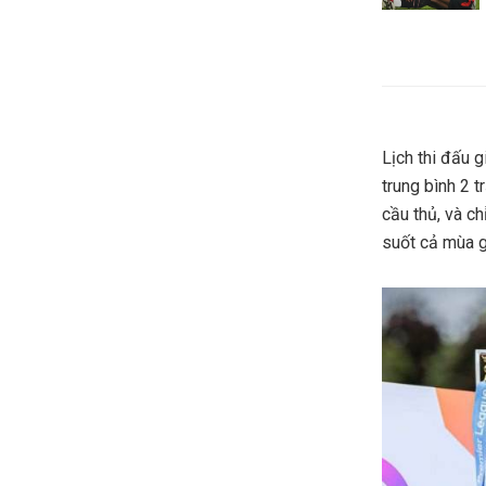
Lịch thi đấu 
trung bình 2 t
cầu thủ, và c
suốt cả mùa g