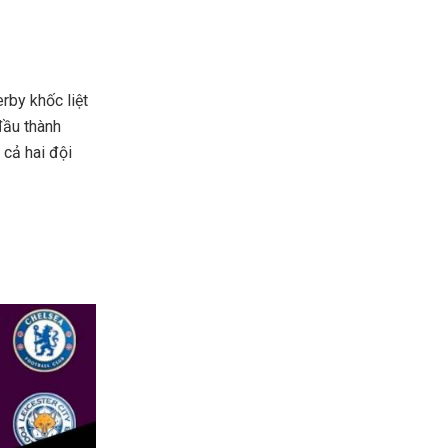
rby khốc liệt
đầu thành
 cả hai đội