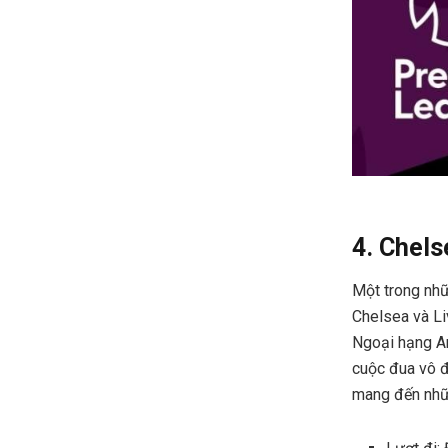
4. Chels
Một trong nhữ
Chelsea và Li
Ngoại hạng An
cuộc đua vô đ
mang đến nhữ