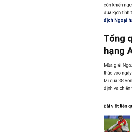
còn khiến ng
đua kịch tính
địch Ngoại 
Tổng q
hạng 
Mùa giải Ngoạ
thúc vào ngày
tài qua 38 vòn
định và chiến 
Bài viết liên 