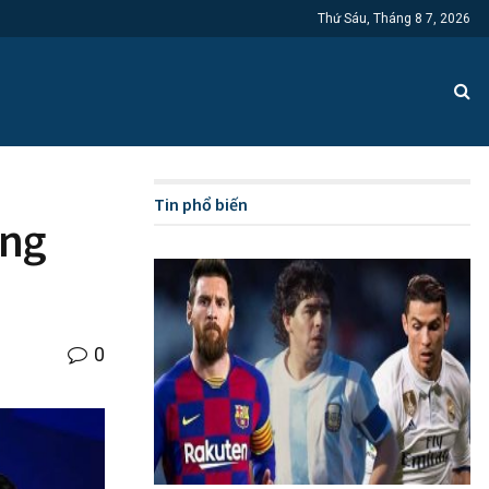
Thứ Sáu, Tháng 8 7, 2026
Tin phổ biến
ạng
0