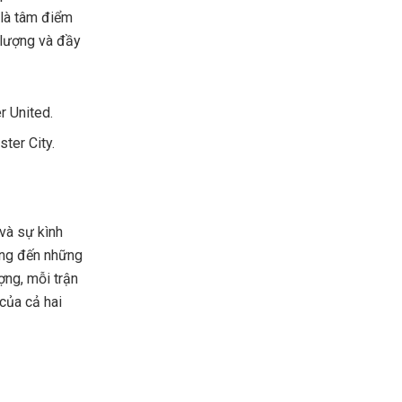
 là tâm điểm
 lượng và đầy
r United.
ter City.
và sự kình
ang đến những
ng, mỗi trận
của cả hai