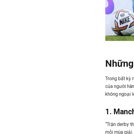
Những 
Trong bất kỳ 
của người hâ
không ngoại lệ
1. Manc
“Trận derby t
mỗi mùa giải.