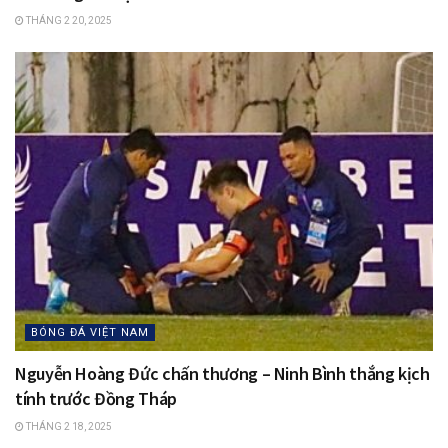
THÁNG 2 20, 2025
BÓNG ĐÁ VIỆT NAM
Nguyễn Hoàng Đức chấn thương – Ninh Bình thắng kịch
tính trước Đồng Tháp
THÁNG 2 18, 2025