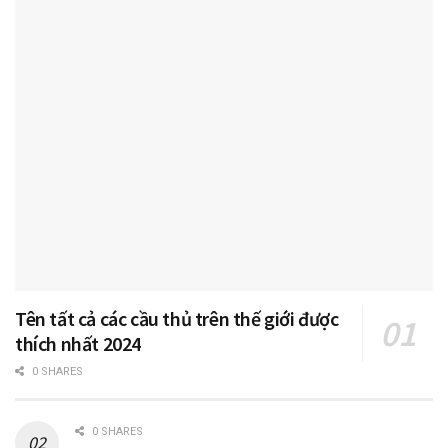
Tên tất cả các cầu thủ trên thế giới được
thích nhất 2024
0 SHARES
0 SHARES