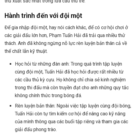
thủ xuất sắc nhất trong lứa cầu thủ trẻ.
Hành trình đến với đội một
Để gia nhập đội một, hay nói cách khác, để có cơ hội chơi ở
các giải đấu lớn hơn, Phạm Tuấn Hải đã trải qua nhiều thử
thách. Anh đã không ngừng nỗ lực rèn luyện bản thân cả về
thể chất lẫn kỹ thuật.
Học hỏi từ những đàn anh: Trong quá trình tập luyện
cùng đội một, Tuấn Hải đã học hỏi được rất nhiều từ
các cầu thủ kỳ cựu. Họ không chỉ chia sẻ kinh nghiệm
trong thi đấu mà còn truyền đạt cho anh những quy tắc
không chính thức trong bóng đá.
Rèn luyện bản thân: Ngoài việc tập luyện cùng đội bóng,
Tuấn Hải còn tự tìm kiếm cơ hội để nâng cao kỹ năng
của mình thông qua các buổi tập riêng và tham gia các
giải đấu phong trào.