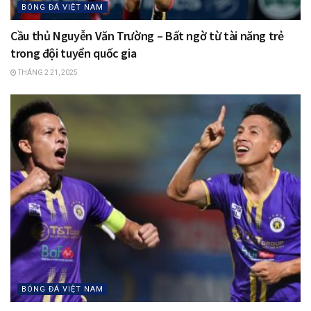
BÓNG ĐÁ VIỆT NAM
Cầu thủ Nguyễn Văn Trường – Bất ngờ từ tài năng trẻ
trong đội tuyển quốc gia
THÁNG 2 21, 2025
BÓNG ĐÁ VIỆT NAM