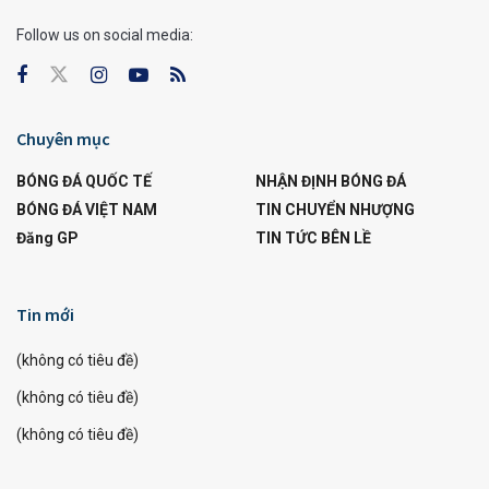
Follow us on social media:
Chuyên mục
BÓNG ĐÁ QUỐC TẾ
NHẬN ĐỊNH BÓNG ĐÁ
BÓNG ĐÁ VIỆT NAM
TIN CHUYỂN NHƯỢNG
Đăng GP
TIN TỨC BÊN LỀ
Tin mới
(không có tiêu đề)
(không có tiêu đề)
(không có tiêu đề)