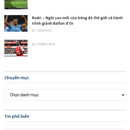
Rodri – Ngôi sao mới của bóng đá thế giới và hành
trình giành Ballon d’Or
1 NĂM AGO
2 THÁNG AGO
Chuyên mục
Chuyên
mục
Tin phổ biến