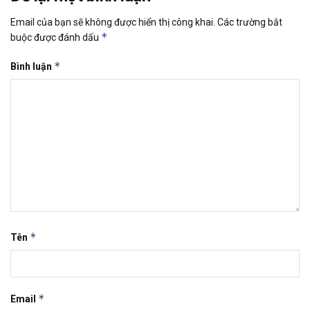
Email của bạn sẽ không được hiển thị công khai.
Các trường bắt
*
buộc được đánh dấu
*
Bình luận
*
Tên
*
Email