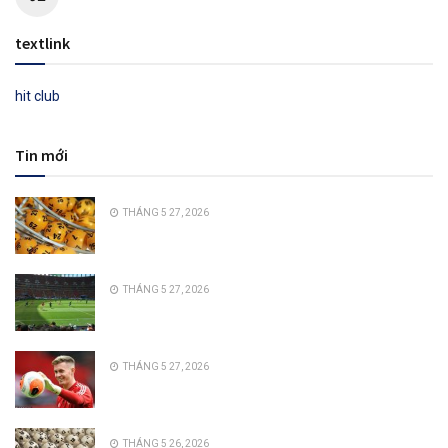
textlink
hit club
Tin mới
THÁNG 5 27, 2026
THÁNG 5 27, 2026
THÁNG 5 27, 2026
THÁNG 5 26, 2026