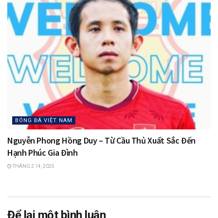
BÓNG ĐÁ VIỆT NAM
Nguyễn Phong Hồng Duy – Từ Cầu Thủ Xuất Sắc Đến
Hạnh Phúc Gia Đình
THÁNG 2 14, 2025
Để lại một bình luận