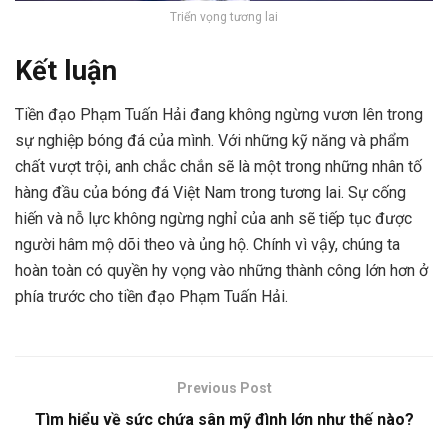
Triển vọng tương lai
Kết luận
Tiền đạo Phạm Tuấn Hải đang không ngừng vươn lên trong
sự nghiệp bóng đá của mình. Với những kỹ năng và phẩm
chất vượt trội, anh chắc chắn sẽ là một trong những nhân tố
hàng đầu của bóng đá Việt Nam trong tương lai. Sự cống
hiến và nỗ lực không ngừng nghỉ của anh sẽ tiếp tục được
người hâm mộ dõi theo và ủng hộ. Chính vì vậy, chúng ta
hoàn toàn có quyền hy vọng vào những thành công lớn hơn ở
phía trước cho tiền đạo Phạm Tuấn Hải.
Previous Post
Tìm hiểu về sức chứa sân mỹ đình lớn như thế nào?