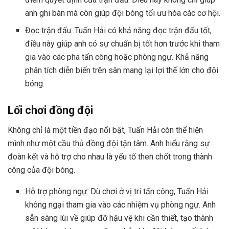
anh ghi bàn mà còn giúp đội bóng tối ưu hóa các cơ hội.
Đọc trận đấu: Tuấn Hải có khả năng đọc trận đấu tốt,
điều này giúp anh có sự chuẩn bị tốt hơn trước khi tham
gia vào các pha tấn công hoặc phòng ngự. Khả năng
phân tích diễn biến trên sân mang lại lợi thế lớn cho đội
bóng.
Lối chơi đồng đội
Không chỉ là một tiền đạo nổi bật, Tuấn Hải còn thể hiện
mình như một cầu thủ đồng đội tận tâm. Anh hiểu rằng sự
đoàn kết và hỗ trợ cho nhau là yếu tố then chốt trong thành
công của đội bóng.
Hỗ trợ phòng ngự: Dù chơi ở vị trí tấn công, Tuấn Hải
không ngại tham gia vào các nhiệm vụ phòng ngự. Anh
sẵn sàng lùi về giúp đỡ hậu vệ khi cần thiết, tạo thành