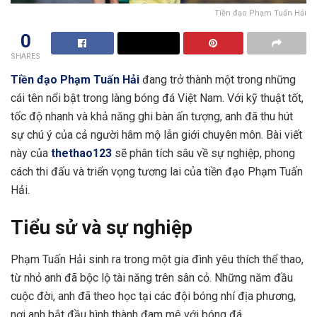
Tiền đạo Phạm Tuấn Hải
0
SHARES
Tiền đạo Phạm Tuấn Hải
đang trở thành một trong những
cái tên nổi bật trong làng bóng đá Việt Nam. Với kỹ thuật tốt,
tốc độ nhanh và khả năng ghi bàn ấn tượng, anh đã thu hút
sự chú ý của cả người hâm mộ lẫn giới chuyên môn. Bài viết
này của
thethao123
sẽ phân tích sâu về sự nghiệp, phong
cách thi đấu và triển vọng tương lai của tiền đạo Phạm Tuấn
Hải.
Tiểu sử và sự nghiệp
Phạm Tuấn Hải sinh ra trong một gia đình yêu thích thể thao,
từ nhỏ anh đã bộc lộ tài năng trên sân cỏ. Những năm đầu
cuộc đời, anh đã theo học tại các đội bóng nhí địa phương,
nơi anh bắt đầu hình thành đam mê với bóng đá.