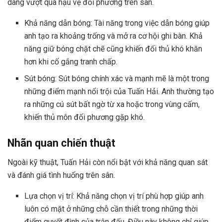
dàng vượt qua hậu vệ đối phương trên sân.
Khả năng dẫn bóng: Tài năng trong việc dẫn bóng giúp
anh tạo ra khoảng trống và mở ra cơ hội ghi bàn. Khả
năng giữ bóng chặt chẽ cũng khiến đối thủ khó khăn
hơn khi cố gắng tranh chấp.
Sút bóng: Sút bóng chính xác và mạnh mẽ là một trong
những điểm mạnh nổi trội của Tuấn Hải. Anh thường tạo
ra những cú sút bất ngờ từ xa hoặc trong vùng cấm,
khiến thủ môn đối phương gặp khó.
Nhãn quan chiến thuật
Ngoài kỹ thuật, Tuấn Hải còn nổi bật với khả năng quan sát
và đánh giá tình huống trên sân.
Lựa chọn vị trí: Khả năng chọn vị trí phù hợp giúp anh
luôn có mặt ở những chỗ cần thiết trong những thời
điểm quyết định của trận đấu. Điều này không chỉ giúp