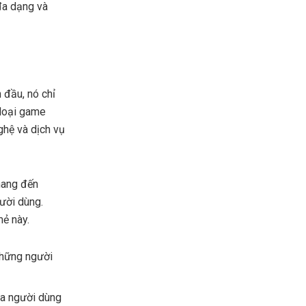
 đa dạng và
n đầu, nó chỉ
 loại game
ghệ và dịch vụ
mang đến
ười dùng.
mẻ này.
những người
ủa người dùng