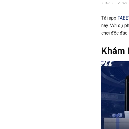
SHARES
VIEWS
Tải app
FABE
nay. Với sự p
chơi độc đáo 
Khám 