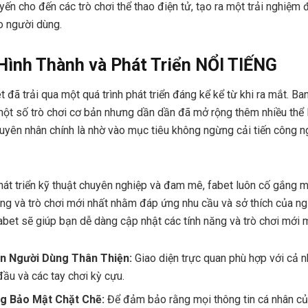
yến cho đến các trò chơi thể thao điện tử, tạo ra một trải nghiệm
o người dùng.
Hình Thành và Phát Triển NỔI TIẾNG
 đã trải qua một quá trình phát triển đáng kể kể từ khi ra mắt. Ba
ột số trò chơi cơ bản nhưng dần dần đã mở rộng thêm nhiều thể
uyên nhân chính là nhờ vào mục tiêu không ngừng cải tiến công n
hát triển kỹ thuật chuyên nghiệp và đam mê, fabet luôn cố gắng 
g và trò chơi mới nhất nhằm đáp ứng nhu cầu và sở thích của ng
fabet sẽ giúp bạn dễ dàng cập nhật các tính năng và trò chơi mới 
ện Người Dùng Thân Thiện:
Giao diện trực quan phù hợp với cả 
đầu và các tay chơi kỳ cựu.
g Bảo Mật Chặt Chẽ:
Để đảm bảo rằng mọi thông tin cá nhân c