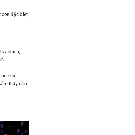
t còn đặc biệt
 Tuy nhiên,
ợc.
đồng chứ
 cảm thấy gần