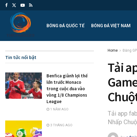
BÓNG ĐÁ QUỐC TẾ
BÓNG ĐÁ VIỆT NAM
Home
Đăng GP
Tin tức nổi bật
Tải a
Benfica giành lợi thế
Game 
lớn trước Monaco
trong cuộc đua vào
Chuộ
vòng 1/8 Champions
League
1 NĂM AGO
Tải app fa
Nhấp Chuộ
3 THÁNG AGO