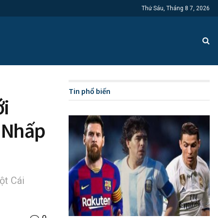
Thứ Sáu, Tháng 8 7, 2026
Tin phổ biến
ới
i Nhấp
ột Cái