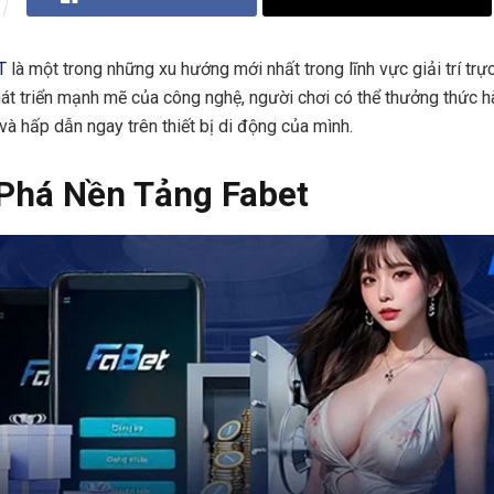
T
là một trong những xu hướng mới nhất trong lĩnh vực giải trí trự
hát triển mạnh mẽ của công nghệ, người chơi có thể thưởng thức h
và hấp dẫn ngay trên thiết bị di động của mình.
Phá Nền Tảng Fabet