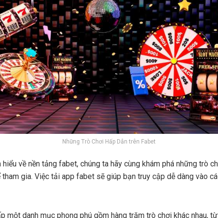
Những Trò Chơi Hấp Dẫn trên Fabet
m hiểu về nền tảng fabet, chúng ta hãy cùng khám phá những trò c
 tham gia. Việc tải app fabet sẽ giúp bạn truy cập dễ dàng vào cá
p một danh mục phong phú gồm hàng trăm trò chơi khác nhau, từ 