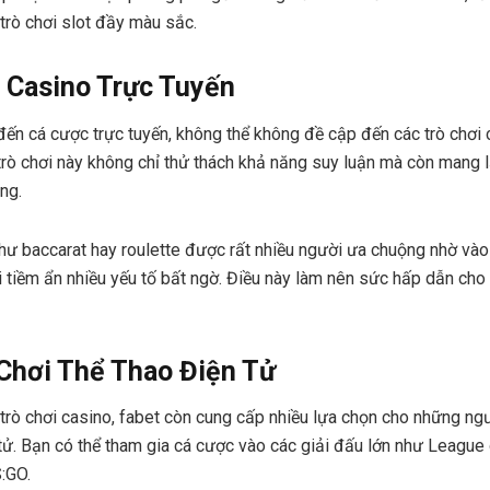
 trò chơi slot đầy màu sắc.
 Casino Trực Tuyến
đến cá cược trực tuyến, không thể không đề cập đến các trò chơi
trò chơi này không chỉ thử thách khả năng suy luận mà còn mang 
êng.
như baccarat hay roulette được rất nhiều người ưa chuộng nhờ vào
i tiềm ẩn nhiều yếu tố bất ngờ. Điều này làm nên sức hấp dẫn ch
Chơi Thể Thao Điện Tử
trò chơi casino, fabet còn cung cấp nhiều lựa chọn cho những ngư
 tử. Bạn có thể tham gia cá cược vào các giải đấu lớn như League
:GO.