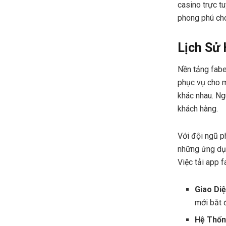
casino trực tu
phong phú ch
Lịch Sử 
Nền tảng fabet
phục vụ cho m
khác nhau. Ng
khách hàng.
Với đội ngũ p
những ứng dụn
Việc tải app 
Giao Di
mới bắt 
Hệ Thốn