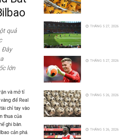
Bilbao
THÁNG 5 27, 2026
một quả
c
. Đây
ha
THÁNG 5 27, 2026
ốc lớn
rận và mở tỉ
THÁNG 5 26, 2026
i vàng để Real
ài chỉ tay vào
n thua của
hể ghi bàn.
THÁNG 5 26, 2026
lbao cản phá.