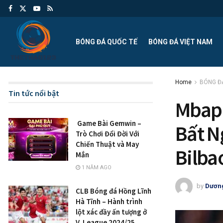
BÓNG ĐÁ QUỐC TẾ
BÓNG ĐÁ VIỆT NAM
Home
BÓNG Đ
Tin tức nổi bật
Mbapp
Game Bài Gemwin –
Bất N
Trò Chơi Đổi Đời Với
Chiến Thuật và May
Bilba
Mắn
1 NĂM AGO
by
Dươn
CLB Bóng đá Hồng Lĩnh
Hà Tĩnh – Hành trình
lột xác đầy ấn tượng ở
V. League 2024/25