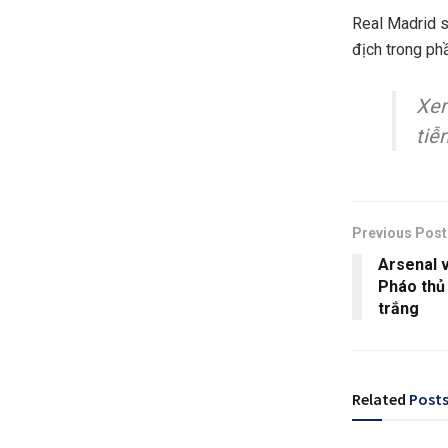
Real Madrid s
địch trong phầ
Xe
tiễ
Previous Post
Arsenal v
Pháo thủ 
trắng
Related
Post