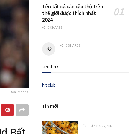
Tên tất cả các cầu thủ trên
thế giới được thích nhất
2024
0 SHARES
0 SHARES
textlink
hit club
Real Madrid
Tin mới
THÁNG 5 27, 2026
id Bất