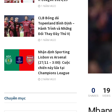
1 NĂM AGO
CLB Bóng đá
Topenland Bình Định –
Hành Trình và Những
Đổi Thay Đầy Thú Vị
1 NĂM AGO
Nhận định Sporting
Lisbon vs Arsenal
(27/11 – 3:00): Cuộc
chiến nảy lửa tại
Champions League
2 NĂM AGO
0
19
SHARES
VIEWS
Chuyên mục
Mbapp