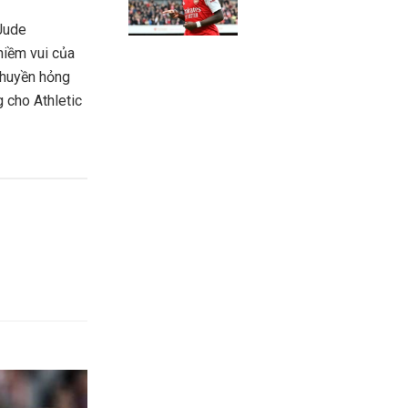
 Jude
niềm vui của
chuyền hỏng
g cho Athletic