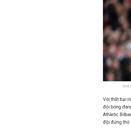
Quả p
Với thất bại 
đội bóng đang
Athletic Bilba
đội đứng thứ 