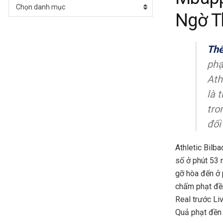
Chuyên
Chọn danh mục
mục
Ngờ Th
Thể
phạ
Ath
là 
tro
đối
Athletic Bilba
số ở phút 53 
gỡ hòa đến ở 
chấm phạt đền
Real trước Li
Quả phạt đền 