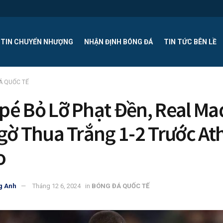
TIN CHUYỂN NHƯỢNG
NHẬN ĐỊNH BÓNG ĐÁ
TIN TỨC BÊN LỀ
Á QUỐC TẾ
é Bỏ Lỡ Phạt Đền, Real Ma
gờ Thua Trắng 1-2 Trước Ath
o
g Anh
Tháng 12 6, 2024
in
BÓNG ĐÁ QUỐC TẾ