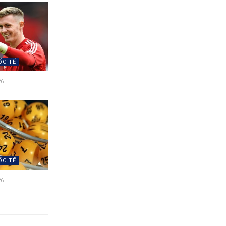
ỐC TẾ
26
ỐC TẾ
26