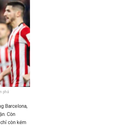
ản phá
ng Barcelona,
ận. Còn
, chỉ còn kém