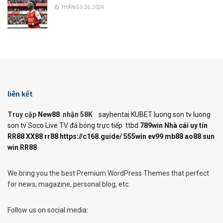
THÁNG 5 26, 2026
liên kết
Truy cập
New88
nhận 58K
sayhentai
KUBET
luong son tv
luong
son tv
Soco Live TV
đá bóng trực tiếp
ttbd
789win
Nhà cái uy tín
RR88
XX88
rr88
https://c168.guide/
555win
ev99
mb88
ao88
sun
win
RR88
We bring you the best Premium WordPress Themes that perfect
for news, magazine, personal blog, etc.
Follow us on social media: