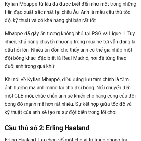
Kylian Mbappé từ lâu đã được biết đến như một trong những
tiền đạo xuất sắc nhất tại châu Âu. Anh là mẫu cầu thủ tốc
độ, kỹ thuật và có khả năng ghi bàn rất tốt.
Mbappé đã gây ấn tượng không nhỏ tại PSG và Ligue 1. Tuy
nhiên, khả năng chuyển nhượng trong mùa hè tới vẫn đang là
dấu hỏi lớn. Nhiều tin đồn cho thấy anh có thể gia nhập một
đội bóng khác, đặc biệt là Real Madrid, nơi đã từng theo
đuổi anh trong quá khứ.
Khi nói về Kylian Mbappé, điều đáng lưu tâm chính là tầm
ảnh hưởng mà anh mang lại cho đội bóng. Nếu chuyển đến
một CLB mới, chắc chắn anh sẽ khiến cho hàng công của đội
bóng đó mạnh mẽ hơn rất nhiều. Sự kết hợp giữa tốc độ và
kỹ thuật của anh sẽ tạo ra sự đột biến trong lối chơi.
Cầu thủ số 2: Erling Haaland
Erling Haaland, lựa chọn số một cho vị trí trung phong tại