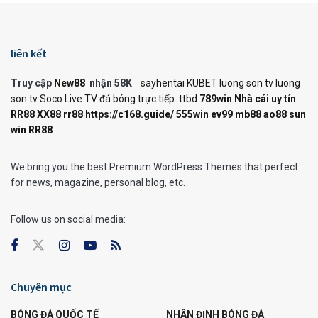
liên kết
Truy cập
New88
nhận 58K
sayhentai
KUBET
luong son tv
luong
son tv
Soco Live TV
đá bóng trực tiếp
ttbd
789win
Nhà cái uy tín
RR88
XX88
rr88
https://c168.guide/
555win
ev99
mb88
ao88
sun
win
RR88
We bring you the best Premium WordPress Themes that perfect
for news, magazine, personal blog, etc.
Follow us on social media:
Chuyên mục
BÓNG ĐÁ QUỐC TẾ
NHẬN ĐỊNH BÓNG ĐÁ